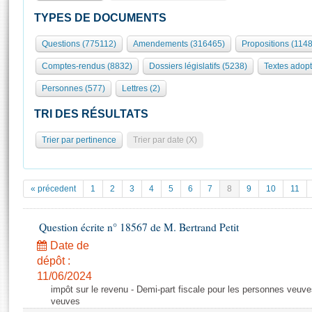
S'id
Présidence
Séance publique
Rôle et pouvoirs de l'Assemblée
Visiter l'Assemblée
TYPES DE DOCUMENTS
Fiches « Connaissance de l’Assemblée »
577 députés
Commissions et autres organes
Visite virtuelle du palais Bourbon
Questions (775112)
Amendements (316465)
Propositions (114
Organisation de l'Assemblée
Groupes politiques
Europe et International
Assister à une séance
Mot
Comptes-rendus (8832)
Dossiers législatifs (5238)
Textes adop
Présidence
Conférence des Présidents
Bureau
Collège des Ques
Élections législatives
Contrôle et évaluation
Accès des chercheurs à l’Assemblée
Personnes (577)
Lettres (2)
Congrès
Les évènements
S'inscrire
TRI DES RÉSULTATS
Pétitions
Statistiques et chiffres clés
Trier par pertinence
Trier par date (X)
Transparence et déontologie
Vous n'ave
Patrimoine
E
Documents de référence
La Bibliothèque
( Constitution | Règlement de l'Assemblée ... )
Documents parlementaires
« précedent
1
2
3
4
5
6
7
8
9
10
11
Les archives
Projets de loi
Contacts et plan d'accès
Propositions de loi
Question écrite n° 18567 de M. Bertrand Petit
Histoire
Photos libres de droit
Amendements
Date de
Juniors
Textes adoptés
dépôt :
Anciennes législatures
11/06/2024
impôt sur le revenu - Demi-part fiscale pour les personnes veuve
Liens vers les sites publics
Rapports d'information
veuves