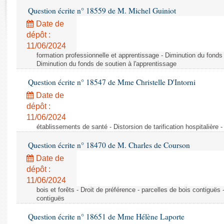
Rapports d'enquête
Question écrite n° 18559 de M. Michel Guiniot
Rapports législatifs
Date de
Rapports sur l'application des lois
dépôt :
Baromètre de l’application des lois
11/06/2024
formation professionnelle et apprentissage - Diminution du fonds 
Diminution du fonds de soutien à l'apprentissage
Dossiers législatifs
Question écrite n° 18547 de Mme Christelle D'Intorni
Budget et sécurité sociale
Questions écrites et orales
Date de
dépôt :
Comptes rendus des débats
11/06/2024
établissements de santé - Distorsion de tarification hospitalière - 
Question écrite n° 18470 de M. Charles de Courson
Date de
dépôt :
11/06/2024
bois et forêts - Droit de préférence - parcelles de bois contiguës 
contiguës
Question écrite n° 18651 de Mme Hélène Laporte