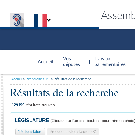
Assemb
Accèder à
la page
Vos
Travaux
Accueil
d'accueil
députés
parlementaires
Vous
Accueil
Recherche sur...
Résultats de la recherche
êtes
Résultats de la recherche
Général
ici
CONNEX
TRAVA
CONNA
DÉC
:
1129199
résultats trouvés
LÉGISLATURE
(Cliquez sur l'un des boutons pour faire un choix
17e législature
Précédentes législatures (X)