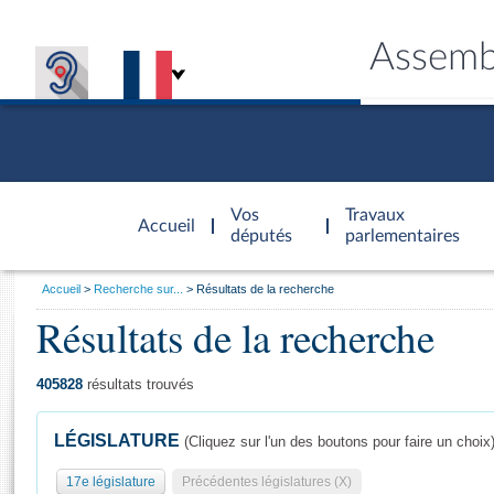
Assemb
Accèder à
la page
Vos
Travaux
Accueil
d'accueil
députés
parlementaires
Vous
Accueil
Recherche sur...
Résultats de la recherche
êtes
Résultats de la recherche
Général
ici
CONNEX
TRAVA
CONNA
DÉC
:
405828
résultats trouvés
LÉGISLATURE
(Cliquez sur l'un des boutons pour faire un choix
17e législature
Précédentes législatures (X)