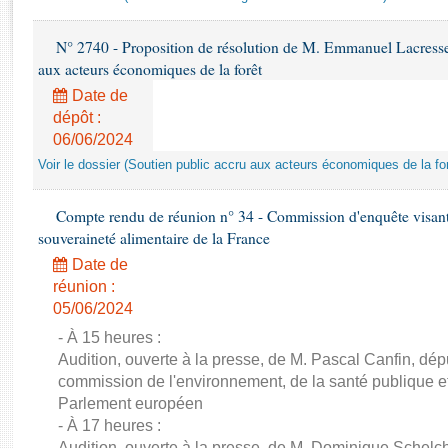
Rapports d'enquête
Rapports législatifs
N° 2740 - Proposition de résolution de M. Emmanuel Lacresse r
Rapports sur l'application des lois
aux acteurs économiques de la forêt
Baromètre de l’application des lois
Date de
dépôt :
Dossiers législatifs
06/06/2024
Budget et sécurité sociale
Voir le dossier (Soutien public accru aux acteurs économiques de la for
Questions écrites et orales
Comptes rendus des débats
Compte rendu de réunion n° 34 - Commission d'enquête visant à 
souveraineté alimentaire de la France
Date de
réunion :
05/06/2024
- À 15 heures :
Audition, ouverte à la presse, de M. Pascal Canfin, dép
commission de l'environnement, de la santé publique et
Parlement européen
- À 17 heures :
Audition, ouverte à la presse, de M. Dominique Schelch