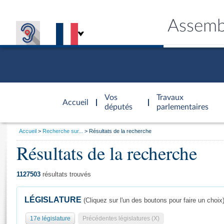
Assemb
Accèder à
la page
Vos
Travaux
Accueil
d'accueil
députés
parlementaires
Vous
Accueil
Recherche sur...
Résultats de la recherche
êtes
Résultats de la recherche
Général
ici
CONNEX
TRAVA
CONNA
DÉC
:
1127503
résultats trouvés
LÉGISLATURE
(Cliquez sur l'un des boutons pour faire un choix
17e législature
Précédentes législatures (X)