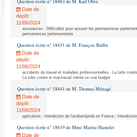
Question écrite n° 18463 de M. Karl Olive
Rapports d'enquête
Rapports législatifs
Date de
dépôt :
Rapports sur l'application des lois
11/06/2024
Baromètre de l’application des lois
assurances - Difficultés pour assurer les permanences parlementa
permanences parlementaires
Dossiers législatifs
Question écrite n° 18431 de M. François Ruffin
Budget et sécurité sociale
Date de
Questions écrites et orales
dépôt :
Comptes rendus des débats
11/06/2024
accidents du travail et maladies professionnelles - La lutte contre
La lutte contre le mal-travail mérite un vrai budget
Question écrite n° 18441 de M. Thomas Ménagé
Date de
dépôt :
11/06/2024
agriculture - Interdiction de l'acétamipride en France - Interdicti
Question écrite n° 18619 de Mme Marine Hamelet
Date de