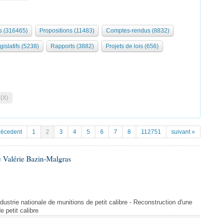
 (316465)
Propositions (11483)
Comptes-rendus (8832)
gislatifs (5238)
Rapports (3882)
Projets de lois (656)
 (X)
récedent
1
2
3
4
5
6
7
8
112751
suivant »
 Valérie Bazin-Malgras
dustrie nationale de munitions de petit calibre - Reconstruction d'une
e petit calibre