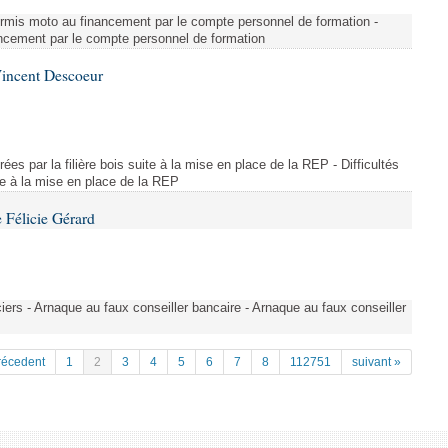
u permis moto au financement par le compte personnel de formation -
nancement par le compte personnel de formation
Vincent Descoeur
trées par la filière bois suite à la mise en place de la REP - Difficultés
ite à la mise en place de la REP
 Félicie Gérard
ers - Arnaque au faux conseiller bancaire - Arnaque au faux conseiller
récedent
1
2
3
4
5
6
7
8
112751
suivant »