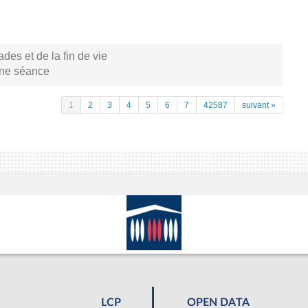
s et de la fin de vie
aine séance
1
2
3
4
5
6
7
42587
suivant »
LCP
OPEN DATA