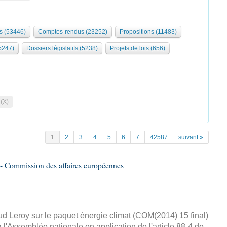
s (53446)
Comptes-rendus (23252)
Propositions (11483)
5247)
Dossiers législatifs (5238)
Projets de lois (656)
 (X)
1
2
3
4
5
6
7
42587
suivant »
- Commission des affaires européennes
d Leroy sur le paquet énergie climat (COM(2014) 15 final)
 l'Assemblée nationale en application de l'article 88-4 de