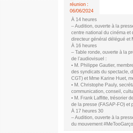
réunion :
06/06/2024
À 14 heures
– Audition, ouverte à la pres
centre national du cinéma et 
directeur général délégué et
À 16 heures
– Table ronde, ouverte à la p
de l'audiovisuel :
• M. Philippe Gautier, membre
des syndicats du spectacle, d
CGT) et Mme Karine Huet, m
• M. Christophe Pauly, secrét
communication, conseil, cul
• M. Frank Laffitte, trésorier 
de la presse (FASAP-FO) et 
À 17 heures 30
– Audition, ouverte à la press
du mouvement #MeTooGarç