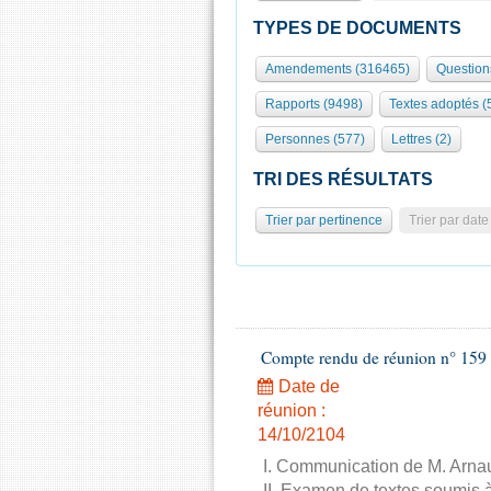
TYPES DE DOCUMENTS
Amendements (316465)
Question
Rapports (9498)
Textes adoptés (
Personnes (577)
Lettres (2)
TRI DES RÉSULTATS
Trier par pertinence
Trier par date
Compte rendu de réunion n° 159 
Date de
réunion :
14/10/2104
I. Communication de M. Arnau
II. Examen de textes soumis à