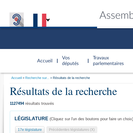
Assemb
Accèder à
la page
Vos
Travaux
Accueil
d'accueil
députés
parlementaires
Vous
Accueil
Recherche sur...
Résultats de la recherche
êtes
Résultats de la recherche
Général
ici
CONNEX
TRAVA
CONNA
DÉC
:
1127494
résultats trouvés
LÉGISLATURE
(Cliquez sur l'un des boutons pour faire un choix
17e législature
Précédentes législatures (X)