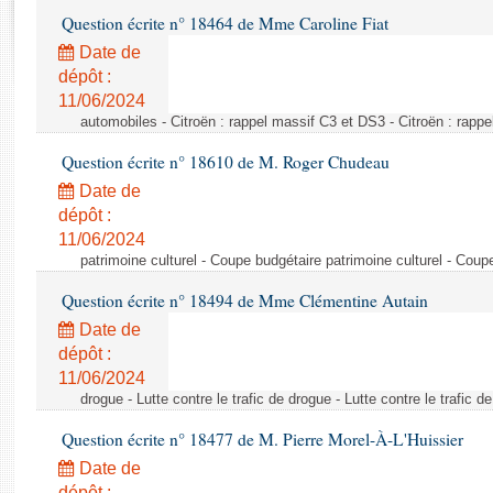
Rapports d'enquête
Question écrite n° 18464 de Mme Caroline Fiat
Rapports législatifs
Date de
Rapports sur l'application des lois
dépôt :
Baromètre de l’application des lois
11/06/2024
automobiles - Citroën : rappel massif C3 et DS3 - Citroën : rapp
Dossiers législatifs
Question écrite n° 18610 de M. Roger Chudeau
Budget et sécurité sociale
Date de
Questions écrites et orales
dépôt :
Comptes rendus des débats
11/06/2024
patrimoine culturel - Coupe budgétaire patrimoine culturel - Coup
Question écrite n° 18494 de Mme Clémentine Autain
Date de
dépôt :
11/06/2024
drogue - Lutte contre le trafic de drogue - Lutte contre le trafic d
Question écrite n° 18477 de M. Pierre Morel-À-L'Huissier
Date de
dépôt :