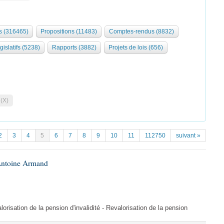
 (316465)
Propositions (11483)
Comptes-rendus (8832)
gislatifs (5238)
Rapports (3882)
Projets de lois (656)
 (X)
2
3
4
5
6
7
8
9
10
11
112750
suivant »
Antoine Armand
orisation de la pension d'invalidité - Revalorisation de la pension