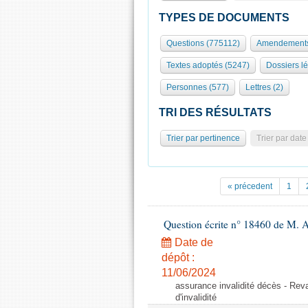
TYPES DE DOCUMENTS
Questions (775112)
Amendements
Textes adoptés (5247)
Dossiers lé
Personnes (577)
Lettres (2)
TRI DES RÉSULTATS
Trier par pertinence
Trier par date
« précedent
1
Question écrite n° 18460 de M. 
Date de
dépôt :
11/06/2024
assurance invalidité décès - Reval
d'invalidité