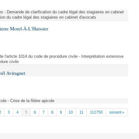
ues - Demande de clarification du cadre légal des stagiaires en cabinet
ion du cadre légal des stagiaires en cabinet d'avocats
ierre Morel-À-L'Huissier
 de l'article 1014 du code de procédure civile - Interprétation extensive
dure civile
oël Aviragnet
cole - Crise de la filière apicole
2
3
4
5
6
7
8
9
10
11
112750
suivant »