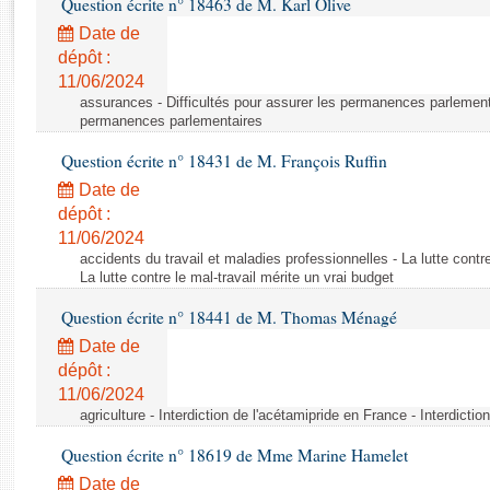
Question écrite n° 18463 de M. Karl Olive
Rapports d'enquête
Rapports législatifs
Date de
dépôt :
Rapports sur l'application des lois
11/06/2024
Baromètre de l’application des lois
assurances - Difficultés pour assurer les permanences parlementa
permanences parlementaires
Dossiers législatifs
Question écrite n° 18431 de M. François Ruffin
Budget et sécurité sociale
Date de
Questions écrites et orales
dépôt :
Comptes rendus des débats
11/06/2024
accidents du travail et maladies professionnelles - La lutte contre
La lutte contre le mal-travail mérite un vrai budget
Question écrite n° 18441 de M. Thomas Ménagé
Date de
dépôt :
11/06/2024
agriculture - Interdiction de l'acétamipride en France - Interdicti
Question écrite n° 18619 de Mme Marine Hamelet
Date de