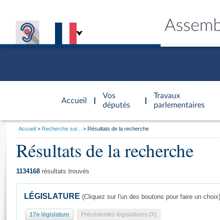
Assemb
Accèder à
la page
Vos
Travaux
Accueil
d'accueil
députés
parlementaires
Vous
Accueil
Recherche sur...
Résultats de la recherche
êtes
Résultats de la recherche
Général
ici
CONNEX
TRAVA
CONNA
DÉC
:
1134168
résultats trouvés
LÉGISLATURE
(Cliquez sur l'un des boutons pour faire un choix
17e législature
Précédentes législatures (X)