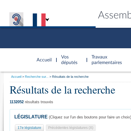
Assemb
Accèder à
la page
Vos
Travaux
Accueil
d'accueil
députés
parlementaires
Vous
Accueil
Recherche sur...
Résultats de la recherche
êtes
Résultats de la recherche
Général
ici
CONNEX
TRAVA
CONNA
DÉC
:
1132052
résultats trouvés
LÉGISLATURE
(Cliquez sur l'un des boutons pour faire un choix
17e législature
Précédentes législatures (X)