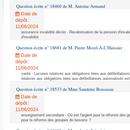
Rapports d'enquête
Question écrite n° 18460 de M. Antoine Armand
Rapports législatifs
Date de
Rapports sur l'application des lois
dépôt :
Baromètre de l’application des lois
11/06/2024
assurance invalidité décès - Revalorisation de la pension d'invali
d'invalidité
Dossiers législatifs
Question écrite n° 18681 de M. Pierre Morel-À-L'Huissier
Budget et sécurité sociale
Questions écrites et orales
Date de
dépôt :
Comptes rendus des débats
11/06/2024
santé - Lacunes relatives aux obligations liées aux défibrillateu
relatives aux obligations liées aux défibrillateurs automatisés ex
Question écrite n° 18533 de Mme Sandrine Rousseau
Date de
dépôt :
11/06/2024
enseignement secondaire - Où est l'argent pour la réforme des gr
pour la réforme des groupes de besoins ?