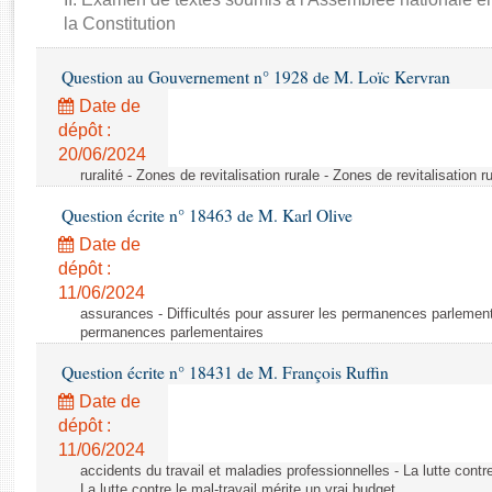
Rapports d'enquête
la Constitution
Rapports législatifs
Rapports sur l'application des lois
Question au Gouvernement n° 1928 de M. Loïc Kervran
Baromètre de l’application des lois
Date de
dépôt :
Dossiers législatifs
20/06/2024
ruralité - Zones de revitalisation rurale - Zones de revitalisation r
Budget et sécurité sociale
Questions écrites et orales
Question écrite n° 18463 de M. Karl Olive
Comptes rendus des débats
Date de
dépôt :
11/06/2024
assurances - Difficultés pour assurer les permanences parlementa
permanences parlementaires
Question écrite n° 18431 de M. François Ruffin
Date de
dépôt :
11/06/2024
accidents du travail et maladies professionnelles - La lutte contre
La lutte contre le mal-travail mérite un vrai budget