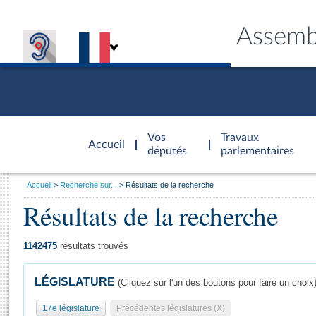
Assemb
Accèder à
la page
Vos
Travaux
Accueil
d'accueil
députés
parlementaires
Vous
Accueil
Recherche sur...
Résultats de la recherche
êtes
Résultats de la recherche
Général
ici
CONNEX
TRAVA
CONNA
DÉC
:
1142475
résultats trouvés
LÉGISLATURE
(Cliquez sur l'un des boutons pour faire un choix
17e législature
Précédentes législatures (X)