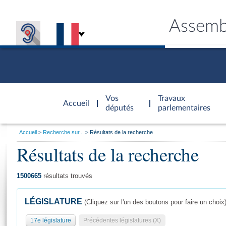
Assemb
Accèder à
la page
Vos
Travaux
Accueil
d'accueil
députés
parlementaires
Vous
Accueil
Recherche sur...
Résultats de la recherche
êtes
Résultats de la recherche
Général
ici
CONNEX
TRAVA
CONNA
DÉC
:
1500665
résultats trouvés
LÉGISLATURE
(Cliquez sur l'un des boutons pour faire un choix
17e législature
Précédentes législatures (X)