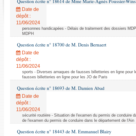
Question écrite n° 18614 de Mme Marie-Agnès Poussier-Win
Rapports d'enquête
Rapports législatifs
Date de
dépôt :
Rapports sur l'application des lois
11/06/2024
Baromètre de l’application des lois
personnes handicapées - Délais de traitement des dossiers MDPH
MDPH
Dossiers législatifs
Question écrite n° 18700 de M. Denis Bernaert
Budget et sécurité sociale
Date de
Questions écrites et orales
dépôt :
Comptes rendus des débats
11/06/2024
sports - Diverses arnaques de fausses billetteries en ligne pour
fausses billetteries en ligne pour les JO de Paris
Question écrite n° 18693 de M. Damien Abad
Date de
dépôt :
11/06/2024
sécurité routière - Situation de l'examen du permis de conduire d
de l'examen du permis de conduire dans le département de l'Ain
Question écrite n° 18443 de M. Emmanuel Blairy