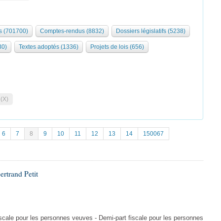
 (701700)
Comptes-rendus (8832)
Dossiers législatifs (5238)
30)
Textes adoptés (1336)
Projets de lois (656)
 (X)
6
7
8
9
10
11
12
13
14
150067
rtrand Petit
iscale pour les personnes veuves - Demi-part fiscale pour les personnes