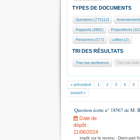
TYPES DE DOCUMENTS
Questions (775112)
Amendements
Rapports (3882)
Propositions (33
Personnes (577)
Lettres (2)
TRI DES RÉSULTATS
Trier par pertinence
Trier par date
« précedent
1
2
3
4
5
suivant »
Question écrite n° 18567 de M. Be
Date de
dépôt :
11/06/2024
impôt sur le revenu - Demi-part f