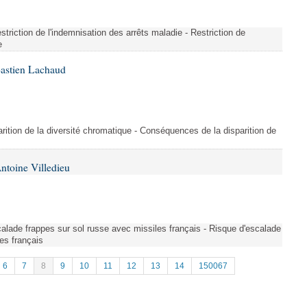
triction de l'indemnisation des arrêts maladie - Restriction de
e
Bastien Lachaud
ition de la diversité chromatique - Conséquences de la disparition de
ntoine Villedieu
scalade frappes sur sol russe avec missiles français - Risque d'escalade
es français
6
7
8
9
10
11
12
13
14
150067