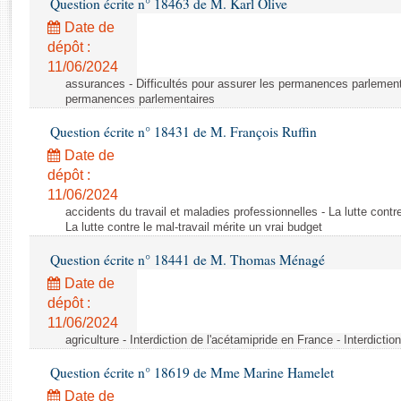
Question écrite n° 18463 de M. Karl Olive
Rapports d'enquête
Rapports législatifs
Date de
dépôt :
Rapports sur l'application des lois
11/06/2024
Baromètre de l’application des lois
assurances - Difficultés pour assurer les permanences parlementa
permanences parlementaires
Dossiers législatifs
Question écrite n° 18431 de M. François Ruffin
Budget et sécurité sociale
Date de
Questions écrites et orales
dépôt :
Comptes rendus des débats
11/06/2024
accidents du travail et maladies professionnelles - La lutte contre
La lutte contre le mal-travail mérite un vrai budget
Question écrite n° 18441 de M. Thomas Ménagé
Date de
dépôt :
11/06/2024
agriculture - Interdiction de l'acétamipride en France - Interdicti
Question écrite n° 18619 de Mme Marine Hamelet
Date de