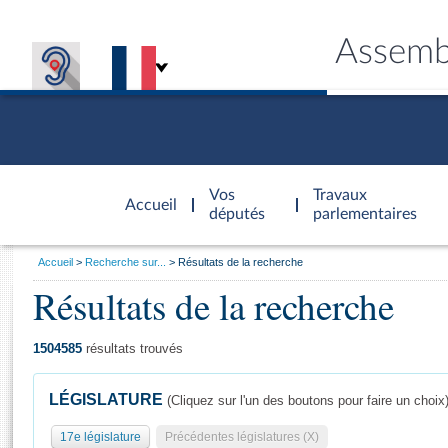
Assemb
Accèder à
la page
Vos
Travaux
Accueil
d'accueil
députés
parlementaires
Vous
Accueil
Recherche sur...
Résultats de la recherche
êtes
Résultats de la recherche
Général
ici
CONNEX
TRAVA
CONNA
DÉC
:
1504585
résultats trouvés
LÉGISLATURE
(Cliquez sur l'un des boutons pour faire un choix
17e législature
Précédentes législatures (X)