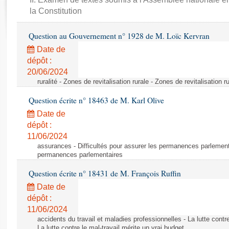
Rapports d'enquête
la Constitution
Rapports législatifs
Rapports sur l'application des lois
Question au Gouvernement n° 1928 de M. Loïc Kervran
Baromètre de l’application des lois
Date de
dépôt :
Dossiers législatifs
20/06/2024
ruralité - Zones de revitalisation rurale - Zones de revitalisation r
Budget et sécurité sociale
Questions écrites et orales
Question écrite n° 18463 de M. Karl Olive
Comptes rendus des débats
Date de
dépôt :
11/06/2024
assurances - Difficultés pour assurer les permanences parlementa
permanences parlementaires
Question écrite n° 18431 de M. François Ruffin
Date de
dépôt :
11/06/2024
accidents du travail et maladies professionnelles - La lutte contre
La lutte contre le mal-travail mérite un vrai budget