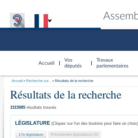
Assemb
Accèder à
la page
Vos
Travaux
Accueil
d'accueil
députés
parlementaires
Vous
Accueil
Recherche sur...
Résultats de la recherche
êtes
Résultats de la recherche
Général
ici
CONNEX
TRAVA
CONNA
DÉC
:
1515085
résultats trouvés
LÉGISLATURE
(Cliquez sur l'un des boutons pour faire un choix
17e législature
Précédentes législatures (X)