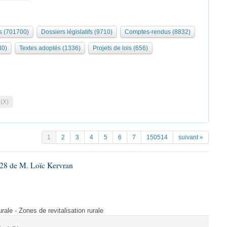
 (701700)
Dossiers législatifs (9710)
Comptes-rendus (8832)
30)
Textes adoptés (1336)
Projets de lois (656)
 (X)
1
2
3
4
5
6
7
150514
suivant »
28 de M. Loïc Kervran
rurale - Zones de revitalisation rurale