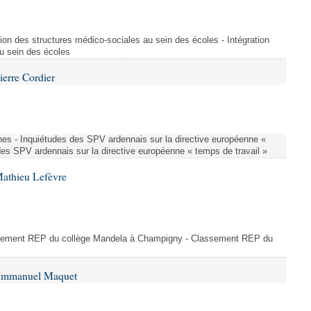
ion des structures médico-sociales au sein des écoles - Intégration
u sein des écoles
ierre Cordier
nes - Inquiétudes des SPV ardennais sur la directive européenne «
des SPV ardennais sur la directive européenne « temps de travail »
Mathieu Lefèvre
ssement REP du collège Mandela à Champigny - Classement REP du
 Emmanuel Maquet