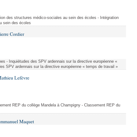
ion des structures médico-sociales au sein des écoles - Intégration
u sein des écoles
ierre Cordier
nes - Inquiétudes des SPV ardennais sur la directive européenne «
des SPV ardennais sur la directive européenne « temps de travail »
Mathieu Lefèvre
ssement REP du collège Mandela à Champigny - Classement REP du
 Emmanuel Maquet