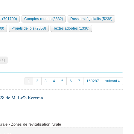
 (701700)
Comptes-rendus (8832)
Dossiers législatifs (5238)
30)
Projets de lois (2858)
Textes adoptés (1336)
 (X)
1
2
3
4
5
6
7
150287
suivant »
28 de M. Loïc Kervran
rurale - Zones de revitalisation rurale