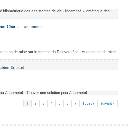
é kilométrique des assistantes de vie - Indemnité kilométrique des
ean-Charles Larsonneur
isation de mise sur le marche du Palovarotène - Autorisation de mise
abien Roussel
pour Ascométal - Trouver une solution pour Ascométal
1
2
3
4
5
6
7
150287
suivant »