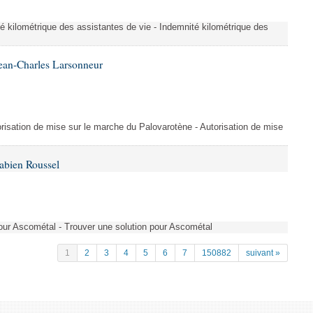
é kilométrique des assistantes de vie - Indemnité kilométrique des
ean-Charles Larsonneur
isation de mise sur le marche du Palovarotène - Autorisation de mise
abien Roussel
pour Ascométal - Trouver une solution pour Ascométal
1
2
3
4
5
6
7
150882
suivant »