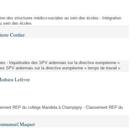
ion des structures médico-sociales au sein des écoles - Intégration
u sein des écoles
ierre Cordier
nes - Inquiétudes des SPV ardennais sur la directive européenne «
des SPV ardennais sur la directive européenne « temps de travail »
Mathieu Lefèvre
ssement REP du collège Mandela à Champigny - Classement REP du
 Emmanuel Maquet