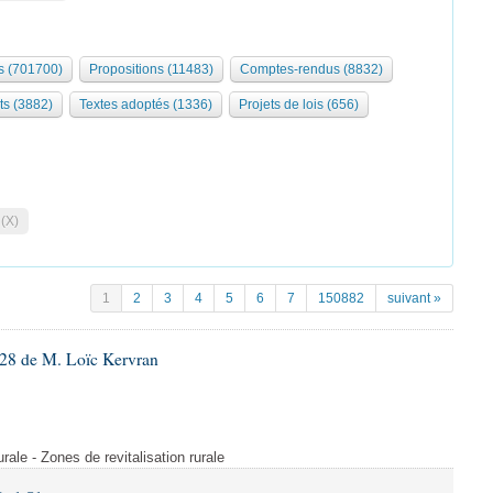
 (701700)
Propositions (11483)
Comptes-rendus (8832)
ts (3882)
Textes adoptés (1336)
Projets de lois (656)
 (X)
1
2
3
4
5
6
7
150882
suivant »
28 de M. Loïc Kervran
rurale - Zones de revitalisation rurale