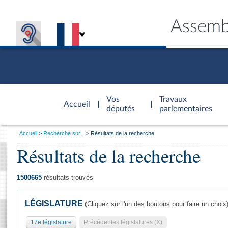
Assemb
Accèder à
la page
Vos
Travaux
Accueil
d'accueil
députés
parlementaires
Vous
Accueil
Recherche sur...
Résultats de la recherche
êtes
Résultats de la recherche
Général
ici
CONNEX
TRAVA
CONNA
DÉC
:
1500665
résultats trouvés
LÉGISLATURE
(Cliquez sur l'un des boutons pour faire un choix
17e législature
Précédentes législatures (X)