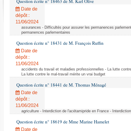
Question écrite n° 18463 de M. Karl Olive
Rapports d'enquête
Rapports législatifs
Date de
dépôt :
Rapports sur l'application des lois
11/06/2024
Baromètre de l’application des lois
assurances - Difficultés pour assurer les permanences parlementa
permanences parlementaires
Dossiers législatifs
Question écrite n° 18431 de M. François Ruffin
Budget et sécurité sociale
Date de
Questions écrites et orales
dépôt :
Comptes rendus des débats
11/06/2024
accidents du travail et maladies professionnelles - La lutte contre
La lutte contre le mal-travail mérite un vrai budget
Question écrite n° 18441 de M. Thomas Ménagé
Date de
dépôt :
11/06/2024
agriculture - Interdiction de l'acétamipride en France - Interdicti
Question écrite n° 18619 de Mme Marine Hamelet
Date de