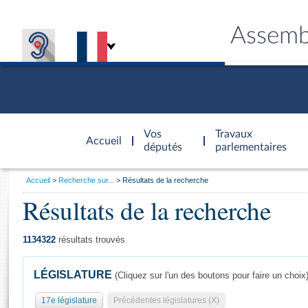
Assemb
Accèder à
la page
Vos
Travaux
Accueil
d'accueil
députés
parlementaires
Vous
Accueil
Recherche sur...
Résultats de la recherche
êtes
Résultats de la recherche
Général
ici
CONNEX
TRAVA
CONNA
DÉC
:
1134322
résultats trouvés
LÉGISLATURE
(Cliquez sur l'un des boutons pour faire un choix
17e législature
Précédentes législatures (X)