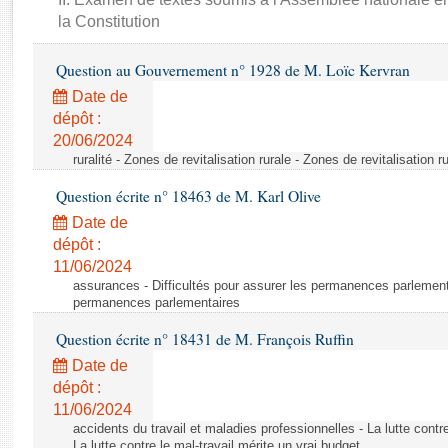
Rapports d'enquête
la Constitution
Rapports législatifs
Rapports sur l'application des lois
Question au Gouvernement n° 1928 de M. Loïc Kervran
Baromètre de l’application des lois
Date de
dépôt :
Dossiers législatifs
20/06/2024
ruralité - Zones de revitalisation rurale - Zones de revitalisation r
Budget et sécurité sociale
Questions écrites et orales
Question écrite n° 18463 de M. Karl Olive
Comptes rendus des débats
Date de
dépôt :
11/06/2024
assurances - Difficultés pour assurer les permanences parlementa
permanences parlementaires
Question écrite n° 18431 de M. François Ruffin
Date de
dépôt :
11/06/2024
accidents du travail et maladies professionnelles - La lutte contre
La lutte contre le mal-travail mérite un vrai budget