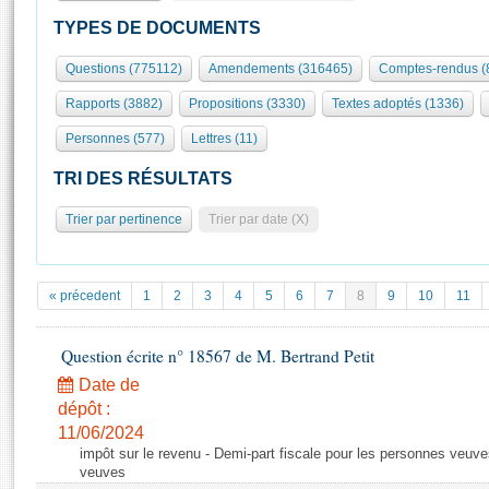
S'id
Présidence
Séance publique
Rôle et pouvoirs de l'Assemblée
Visiter l'Assemblée
TYPES DE DOCUMENTS
Fiches « Connaissance de l’Assemblée »
577 députés
Commissions et autres organes
Visite virtuelle du palais Bourbon
Questions (775112)
Amendements (316465)
Comptes-rendus (
Organisation de l'Assemblée
Groupes politiques
Europe et International
Assister à une séance
Mot
Rapports (3882)
Propositions (3330)
Textes adoptés (1336)
Présidence
Conférence des Présidents
Bureau
Collège des Ques
Élections législatives
Contrôle et évaluation
Accès des chercheurs à l’Assemblée
Personnes (577)
Lettres (11)
Congrès
Les évènements
S'inscrire
TRI DES RÉSULTATS
Pétitions
Statistiques et chiffres clés
Trier par pertinence
Trier par date (X)
Transparence et déontologie
Vous n'ave
Patrimoine
E
Documents de référence
La Bibliothèque
( Constitution | Règlement de l'Assemblée ... )
Documents parlementaires
« précedent
1
2
3
4
5
6
7
8
9
10
11
Les archives
Projets de loi
Contacts et plan d'accès
Propositions de loi
Question écrite n° 18567 de M. Bertrand Petit
Histoire
Photos libres de droit
Amendements
Date de
Juniors
Textes adoptés
dépôt :
Anciennes législatures
11/06/2024
impôt sur le revenu - Demi-part fiscale pour les personnes veuve
Liens vers les sites publics
Rapports d'information
veuves