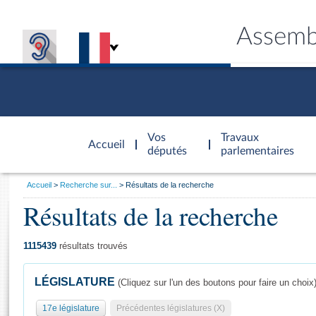
Assemb
Accèder à
la page
Vos
Travaux
Accueil
d'accueil
députés
parlementaires
Vous
Accueil
Recherche sur...
Résultats de la recherche
êtes
Résultats de la recherche
Général
ici
CONNEX
TRAVA
CONNA
DÉC
:
1115439
résultats trouvés
LÉGISLATURE
(Cliquez sur l'un des boutons pour faire un choix
17e législature
Précédentes législatures (X)