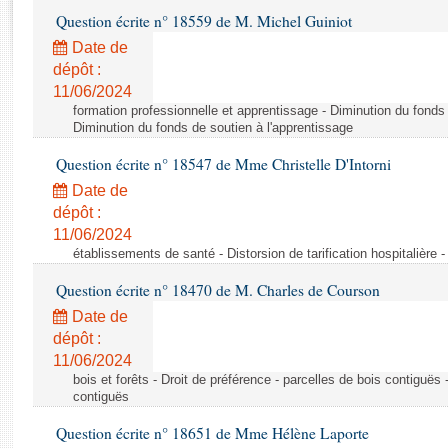
Rapports d'enquête
Question écrite n° 18559 de M. Michel Guiniot
Rapports législatifs
Date de
Rapports sur l'application des lois
dépôt :
Baromètre de l’application des lois
11/06/2024
formation professionnelle et apprentissage - Diminution du fonds 
Diminution du fonds de soutien à l'apprentissage
Dossiers législatifs
Question écrite n° 18547 de Mme Christelle D'Intorni
Budget et sécurité sociale
Questions écrites et orales
Date de
dépôt :
Comptes rendus des débats
11/06/2024
établissements de santé - Distorsion de tarification hospitalière - 
Question écrite n° 18470 de M. Charles de Courson
Date de
dépôt :
11/06/2024
bois et forêts - Droit de préférence - parcelles de bois contiguës 
contiguës
Question écrite n° 18651 de Mme Hélène Laporte