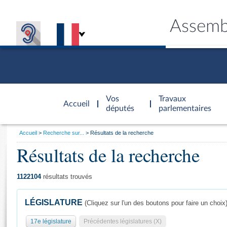
Assemb
Accèder à
la page
Vos
Travaux
Accueil
d'accueil
députés
parlementaires
Vous
Accueil
Recherche sur...
Résultats de la recherche
êtes
Résultats de la recherche
Général
ici
CONNEX
TRAVA
CONNA
DÉC
:
1122104
résultats trouvés
LÉGISLATURE
(Cliquez sur l'un des boutons pour faire un choix
17e législature
Précédentes législatures (X)