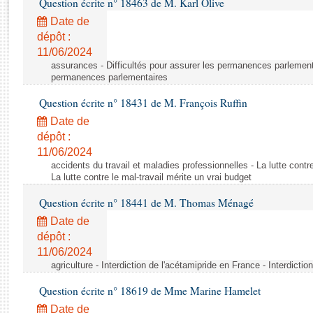
Question écrite n° 18463 de M. Karl Olive
Rapports d'enquête
Rapports législatifs
Date de
dépôt :
Rapports sur l'application des lois
11/06/2024
Baromètre de l’application des lois
assurances - Difficultés pour assurer les permanences parlementa
permanences parlementaires
Dossiers législatifs
Question écrite n° 18431 de M. François Ruffin
Budget et sécurité sociale
Date de
Questions écrites et orales
dépôt :
Comptes rendus des débats
11/06/2024
accidents du travail et maladies professionnelles - La lutte contre
La lutte contre le mal-travail mérite un vrai budget
Question écrite n° 18441 de M. Thomas Ménagé
Date de
dépôt :
11/06/2024
agriculture - Interdiction de l'acétamipride en France - Interdicti
Question écrite n° 18619 de Mme Marine Hamelet
Date de