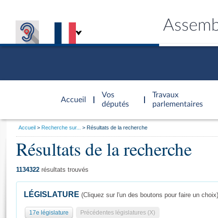
Assemb
Accèder à
la page
Vos
Travaux
Accueil
d'accueil
députés
parlementaires
Vous
Accueil
Recherche sur...
Résultats de la recherche
êtes
Résultats de la recherche
Général
ici
CONNEX
TRAVA
CONNA
DÉC
:
1134322
résultats trouvés
LÉGISLATURE
(Cliquez sur l'un des boutons pour faire un choix
17e législature
Précédentes législatures (X)