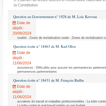
Rapports d'enquête
la Constitution
Rapports législatifs
Rapports sur l'application des lois
Question au Gouvernement n° 1928 de M. Loïc Kervran
Baromètre de l’application des lois
Date de
dépôt :
Dossiers législatifs
20/06/2024
ruralité - Zones de revitalisation rurale - Zones de revitalisation r
Budget et sécurité sociale
Questions écrites et orales
Question écrite n° 18463 de M. Karl Olive
Comptes rendus des débats
Date de
dépôt :
11/06/2024
assurances - Difficultés pour assurer les permanences parlementa
permanences parlementaires
Question écrite n° 18431 de M. François Ruffin
Date de
dépôt :
11/06/2024
accidents du travail et maladies professionnelles - La lutte contre
La lutte contre le mal-travail mérite un vrai budget