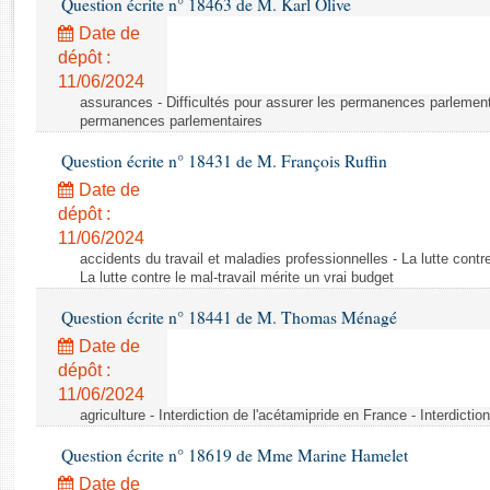
Question écrite n° 18463 de M. Karl Olive
Rapports d'enquête
Rapports législatifs
Date de
dépôt :
Rapports sur l'application des lois
11/06/2024
Baromètre de l’application des lois
assurances - Difficultés pour assurer les permanences parlementa
permanences parlementaires
Dossiers législatifs
Question écrite n° 18431 de M. François Ruffin
Budget et sécurité sociale
Date de
Questions écrites et orales
dépôt :
Comptes rendus des débats
11/06/2024
accidents du travail et maladies professionnelles - La lutte contre
La lutte contre le mal-travail mérite un vrai budget
Question écrite n° 18441 de M. Thomas Ménagé
Date de
dépôt :
11/06/2024
agriculture - Interdiction de l'acétamipride en France - Interdicti
Question écrite n° 18619 de Mme Marine Hamelet
Date de