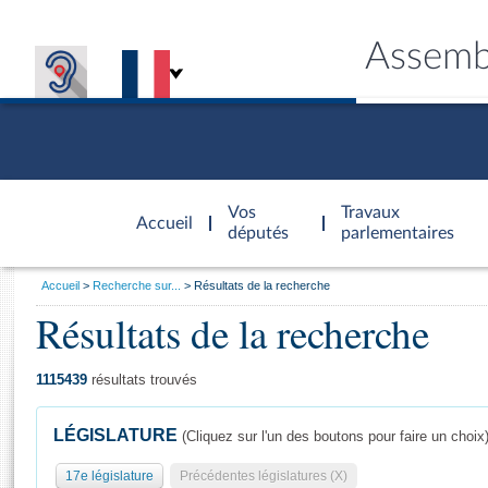
Assemb
Accèder à
la page
Vos
Travaux
Accueil
d'accueil
députés
parlementaires
Vous
Accueil
Recherche sur...
Résultats de la recherche
êtes
Résultats de la recherche
Général
ici
CONNEX
TRAVA
CONNA
DÉC
:
1115439
résultats trouvés
LÉGISLATURE
(Cliquez sur l'un des boutons pour faire un choix
17e législature
Précédentes législatures (X)