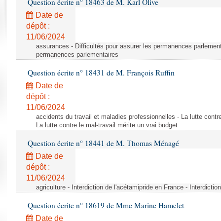
Question écrite n° 18463 de M. Karl Olive
Rapports d'enquête
Rapports législatifs
Date de
dépôt :
Rapports sur l'application des lois
11/06/2024
Baromètre de l’application des lois
assurances - Difficultés pour assurer les permanences parlementa
permanences parlementaires
Dossiers législatifs
Question écrite n° 18431 de M. François Ruffin
Budget et sécurité sociale
Date de
Questions écrites et orales
dépôt :
Comptes rendus des débats
11/06/2024
accidents du travail et maladies professionnelles - La lutte contre
La lutte contre le mal-travail mérite un vrai budget
Question écrite n° 18441 de M. Thomas Ménagé
Date de
dépôt :
11/06/2024
agriculture - Interdiction de l'acétamipride en France - Interdicti
Question écrite n° 18619 de Mme Marine Hamelet
Date de