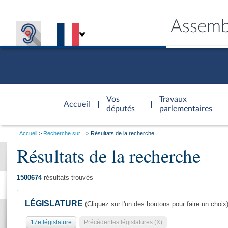
Assemb
Accèder à
la page
Vos
Travaux
Accueil
d'accueil
députés
parlementaires
Vous
Accueil
Recherche sur...
Résultats de la recherche
êtes
Résultats de la recherche
Général
ici
CONNEX
TRAVA
CONNA
DÉC
:
1500674
résultats trouvés
LÉGISLATURE
(Cliquez sur l'un des boutons pour faire un choix
17e législature
Précédentes législatures (X)