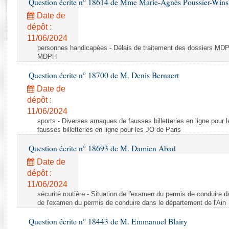
Question écrite n° 18614 de Mme Marie-Agnès Poussier-Win
Rapports d'enquête
Rapports législatifs
Date de
dépôt :
Rapports sur l'application des lois
11/06/2024
Baromètre de l’application des lois
personnes handicapées - Délais de traitement des dossiers MDPH
MDPH
Dossiers législatifs
Question écrite n° 18700 de M. Denis Bernaert
Budget et sécurité sociale
Date de
Questions écrites et orales
dépôt :
Comptes rendus des débats
11/06/2024
sports - Diverses arnaques de fausses billetteries en ligne pour
fausses billetteries en ligne pour les JO de Paris
Question écrite n° 18693 de M. Damien Abad
Date de
dépôt :
11/06/2024
sécurité routière - Situation de l'examen du permis de conduire d
de l'examen du permis de conduire dans le département de l'Ain
Question écrite n° 18443 de M. Emmanuel Blairy