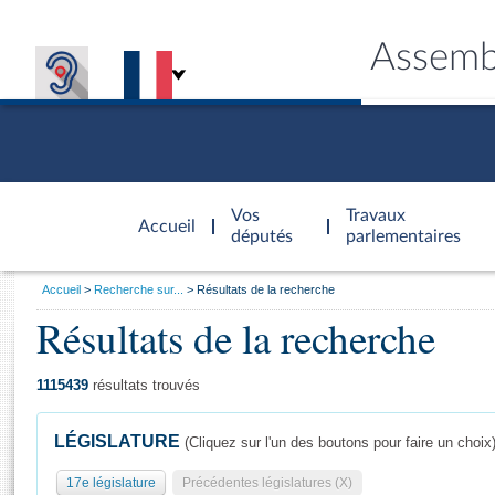
Assemb
Accèder à
la page
Vos
Travaux
Accueil
d'accueil
députés
parlementaires
Vous
Accueil
Recherche sur...
Résultats de la recherche
êtes
Résultats de la recherche
Général
ici
CONNEX
TRAVA
CONNA
DÉC
:
1115439
résultats trouvés
LÉGISLATURE
(Cliquez sur l'un des boutons pour faire un choix
17e législature
Précédentes législatures (X)