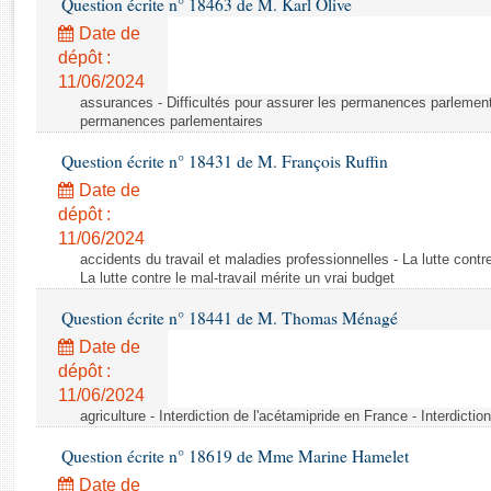
Question écrite n° 18463 de M. Karl Olive
Rapports d'enquête
Rapports législatifs
Date de
dépôt :
Rapports sur l'application des lois
11/06/2024
Baromètre de l’application des lois
assurances - Difficultés pour assurer les permanences parlementa
permanences parlementaires
Dossiers législatifs
Question écrite n° 18431 de M. François Ruffin
Budget et sécurité sociale
Date de
Questions écrites et orales
dépôt :
Comptes rendus des débats
11/06/2024
accidents du travail et maladies professionnelles - La lutte contre
La lutte contre le mal-travail mérite un vrai budget
Question écrite n° 18441 de M. Thomas Ménagé
Date de
dépôt :
11/06/2024
agriculture - Interdiction de l'acétamipride en France - Interdicti
Question écrite n° 18619 de Mme Marine Hamelet
Date de