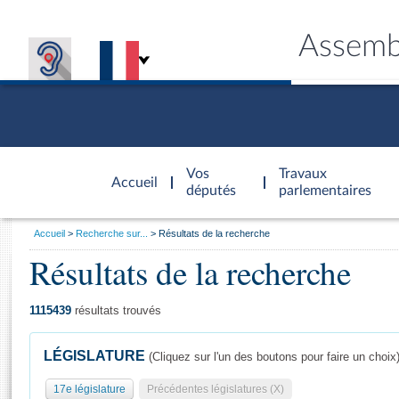
Assemb
Accèder à
la page
Vos
Travaux
Accueil
d'accueil
députés
parlementaires
Vous
Accueil
Recherche sur...
Résultats de la recherche
êtes
Résultats de la recherche
Général
ici
CONNEX
TRAVA
CONNA
DÉC
:
1115439
résultats trouvés
LÉGISLATURE
(Cliquez sur l'un des boutons pour faire un choix
17e législature
Précédentes législatures (X)