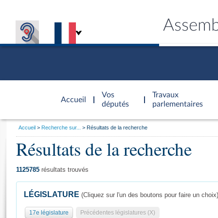
Assemb
Accèder à
la page
Vos
Travaux
Accueil
d'accueil
députés
parlementaires
Vous
Accueil
Recherche sur...
Résultats de la recherche
êtes
Résultats de la recherche
Général
ici
CONNEX
TRAVA
CONNA
DÉC
:
1125785
résultats trouvés
LÉGISLATURE
(Cliquez sur l'un des boutons pour faire un choix
17e législature
Précédentes législatures (X)