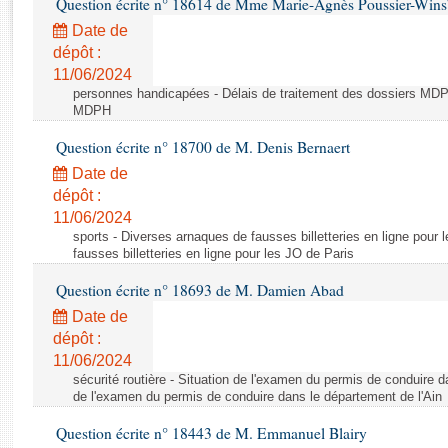
Question écrite n° 18614 de Mme Marie-Agnès Poussier-Win
Rapports d'enquête
Rapports législatifs
Date de
dépôt :
Rapports sur l'application des lois
11/06/2024
Baromètre de l’application des lois
personnes handicapées - Délais de traitement des dossiers MDPH
MDPH
Dossiers législatifs
Question écrite n° 18700 de M. Denis Bernaert
Budget et sécurité sociale
Date de
Questions écrites et orales
dépôt :
Comptes rendus des débats
11/06/2024
sports - Diverses arnaques de fausses billetteries en ligne pour
fausses billetteries en ligne pour les JO de Paris
Question écrite n° 18693 de M. Damien Abad
Date de
dépôt :
11/06/2024
sécurité routière - Situation de l'examen du permis de conduire d
de l'examen du permis de conduire dans le département de l'Ain
Question écrite n° 18443 de M. Emmanuel Blairy