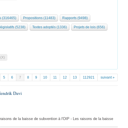
 (316465)
Propositions (11483)
Rapports (9498)
législatifs (5238)
Textes adoptés (1336)
Projets de lois (656)
 (X)
5
6
7
8
9
10
11
12
13
112921
suivant »
Hendrik Davi
s raisons de la baisse de subvention à l'OIP - Les raisons de la baisse