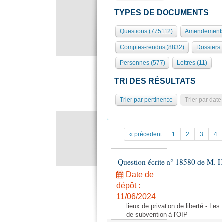
TYPES DE DOCUMENTS
Questions (775112)
Amendements
Comptes-rendus (8832)
Dossiers 
Personnes (577)
Lettres (11)
TRI DES RÉSULTATS
Trier par pertinence
Trier par date
« précedent
1
2
3
4
Question écrite n° 18580 de M. 
Date de
dépôt :
11/06/2024
lieux de privation de liberté - Le
de subvention à l'OIP