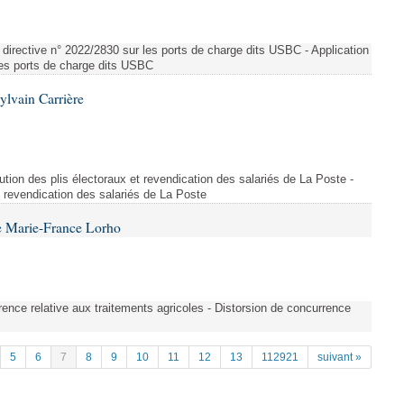
directive n° 2022/2830 sur les ports de charge dits USBC - Application
 les ports de charge dits USBC
ylvain Carrière
bution des plis électoraux et revendication des salariés de La Poste -
et revendication des salariés de La Poste
e Marie-France Lorho
rrence relative aux traitements agricoles - Distorsion de concurrence
5
6
7
8
9
10
11
12
13
112921
suivant »