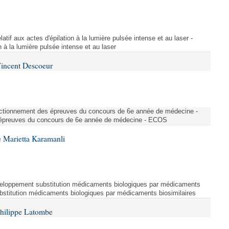
atif aux actes d'épilation à la lumière pulsée intense et au laser -
on à la lumière pulsée intense et au laser
Vincent Descoeur
nctionnement des épreuves du concours de 6e année de médecine -
épreuves du concours de 6e année de médecine - ECOS
 Marietta Karamanli
eloppement substitution médicaments biologiques par médicaments
bstitution médicaments biologiques par médicaments biosimilaires
Philippe Latombe