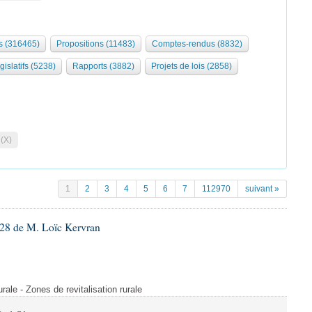
 (316465)
Propositions (11483)
Comptes-rendus (8832)
gislatifs (5238)
Rapports (3882)
Projets de lois (2858)
 (X)
1
2
3
4
5
6
7
112970
suivant »
28 de M. Loïc Kervran
rurale - Zones de revitalisation rurale