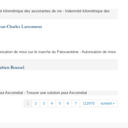
é kilométrique des assistantes de vie - Indemnité kilométrique des
ean-Charles Larsonneur
isation de mise sur le marche du Palovarotène - Autorisation de mise
abien Roussel
pour Ascométal - Trouver une solution pour Ascométal
1
2
3
4
5
6
7
112970
suivant »