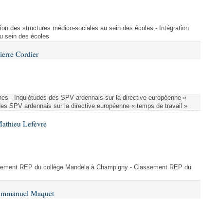
ion des structures médico-sociales au sein des écoles - Intégration
u sein des écoles
ierre Cordier
nes - Inquiétudes des SPV ardennais sur la directive européenne «
des SPV ardennais sur la directive européenne « temps de travail »
Mathieu Lefèvre
ssement REP du collège Mandela à Champigny - Classement REP du
 Emmanuel Maquet