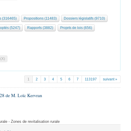
 (316465)
Propositions (11483)
Dossiers législatifs (9710)
optés (5247)
Rapports (3882)
Projets de lois (656)
 (X)
1
2
3
4
5
6
7
113197
suivant »
28 de M. Loïc Kervran
rurale - Zones de revitalisation rurale