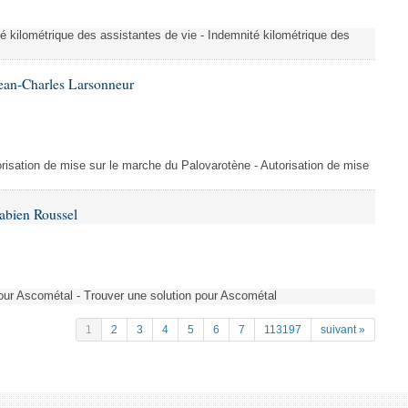
é kilométrique des assistantes de vie - Indemnité kilométrique des
ean-Charles Larsonneur
isation de mise sur le marche du Palovarotène - Autorisation de mise
abien Roussel
pour Ascométal - Trouver une solution pour Ascométal
1
2
3
4
5
6
7
113197
suivant »