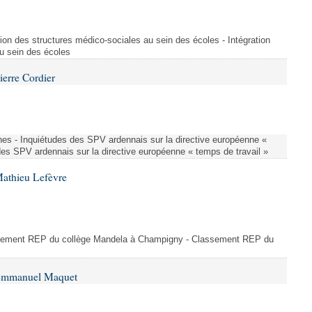
ion des structures médico-sociales au sein des écoles - Intégration
u sein des écoles
ierre Cordier
nes - Inquiétudes des SPV ardennais sur la directive européenne «
des SPV ardennais sur la directive européenne « temps de travail »
Mathieu Lefèvre
ssement REP du collège Mandela à Champigny - Classement REP du
 Emmanuel Maquet