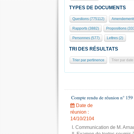
TYPES DE DOCUMENTS
Questions (775112)
Amendements
Rapports (3882)
Propositions (33
Personnes (577)
Lettres (2)
TRI DES RÉSULTATS
Trier par pertinence
Trier par date
Compte rendu de réunion n° 159 
Date de
réunion :
14/10/2104
I. Communication de M. Arnau
II. Examen de textes soumis à