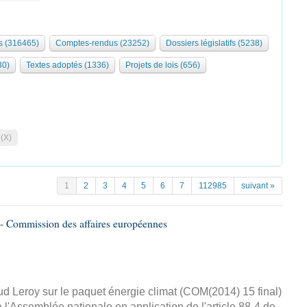
 (316465)
Comptes-rendus (23252)
Dossiers législatifs (5238)
30)
Textes adoptés (1336)
Projets de lois (656)
 (X)
1
2
3
4
5
6
7
112985
suivant »
- Commission des affaires européennes
d Leroy sur le paquet énergie climat (COM(2014) 15 final)
 l'Assemblée nationale en application de l'article 88-4 de