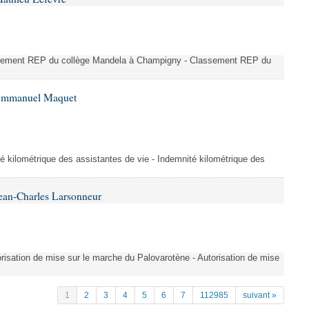
ssement REP du collège Mandela à Champigny - Classement REP du
 Emmanuel Maquet
é kilométrique des assistantes de vie - Indemnité kilométrique des
ean-Charles Larsonneur
isation de mise sur le marche du Palovarotène - Autorisation de mise
1
2
3
4
5
6
7
112985
suivant »