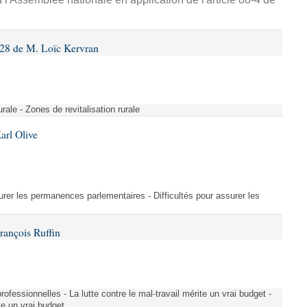
28 de M. Loïc Kervran
rurale - Zones de revitalisation rurale
arl Olive
urer les permanences parlementaires - Difficultés pour assurer les
rançois Ruffin
rofessionnelles - La lutte contre le mal-travail mérite un vrai budget -
ite un vrai budget