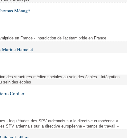
 Thomas Ménagé
étamipride en France - Interdiction de l'acétamipride en France
e Marine Hamelet
ion des structures médico-sociales au sein des écoles - Intégration
u sein des écoles
ierre Cordier
nes - Inquiétudes des SPV ardennais sur la directive européenne «
des SPV ardennais sur la directive européenne « temps de travail »
Mathieu Lefèvre