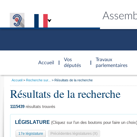
Assemb
Accèder à
la page
Vos
Travaux
Accueil
d'accueil
députés
parlementaires
Vous
Accueil
Recherche sur...
Résultats de la recherche
êtes
Résultats de la recherche
Général
ici
CONNEX
TRAVA
CONNA
DÉC
:
1115439
résultats trouvés
LÉGISLATURE
(Cliquez sur l'un des boutons pour faire un choix
17e législature
Précédentes législatures (X)