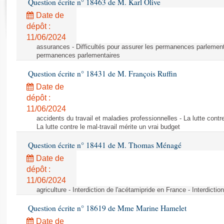
Question écrite n° 18463 de M. Karl Olive
Rapports d'enquête
Rapports législatifs
Date de
dépôt :
Rapports sur l'application des lois
11/06/2024
Baromètre de l’application des lois
assurances - Difficultés pour assurer les permanences parlementa
permanences parlementaires
Dossiers législatifs
Question écrite n° 18431 de M. François Ruffin
Budget et sécurité sociale
Date de
Questions écrites et orales
dépôt :
Comptes rendus des débats
11/06/2024
accidents du travail et maladies professionnelles - La lutte contre
La lutte contre le mal-travail mérite un vrai budget
Question écrite n° 18441 de M. Thomas Ménagé
Date de
dépôt :
11/06/2024
agriculture - Interdiction de l'acétamipride en France - Interdicti
Question écrite n° 18619 de Mme Marine Hamelet
Date de