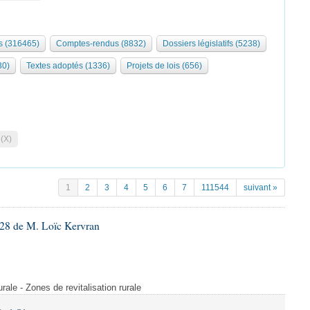
 (316465)
Comptes-rendus (8832)
Dossiers législatifs (5238)
30)
Textes adoptés (1336)
Projets de lois (656)
 (X)
1
2
3
4
5
6
7
111544
suivant »
28 de M. Loïc Kervran
rurale - Zones de revitalisation rurale