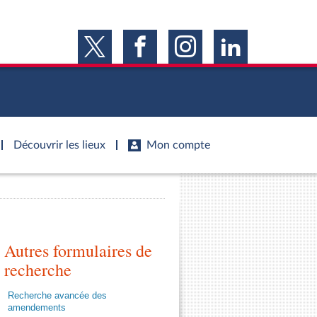
Découvrir les lieux
Mon compte
s
s
Histoire
S'inscrire
ie
Juniors
ports d'information
Dossiers législatifs
Anciennes législatures
ports d'enquête
Autres formulaires de
Budget et sécurité sociale
Vous n'avez pas encore de compte ?
ssemblée ...
Enregistrez-vous
orts législatifs
Questions écrites et orales
recherche
Liens vers les sites publics
orts sur l'application des lois
Comptes rendus des débats
Recherche avancée des
mètre de l’application des lois
amendements