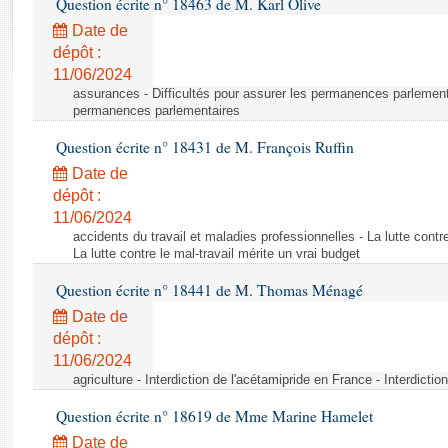
Question écrite n° 18463 de M. Karl Olive
Rapports d'enquête
Rapports législatifs
Date de
dépôt :
Rapports sur l'application des lois
11/06/2024
Baromètre de l’application des lois
assurances - Difficultés pour assurer les permanences parlementa
permanences parlementaires
Dossiers législatifs
Question écrite n° 18431 de M. François Ruffin
Budget et sécurité sociale
Date de
Questions écrites et orales
dépôt :
Comptes rendus des débats
11/06/2024
accidents du travail et maladies professionnelles - La lutte contre
La lutte contre le mal-travail mérite un vrai budget
Question écrite n° 18441 de M. Thomas Ménagé
Date de
dépôt :
11/06/2024
agriculture - Interdiction de l'acétamipride en France - Interdicti
Question écrite n° 18619 de Mme Marine Hamelet
Date de