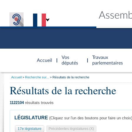
Assemb
Accèder à
la page
Vos
Travaux
Accueil
d'accueil
députés
parlementaires
Vous
Accueil
Recherche sur...
Résultats de la recherche
êtes
Résultats de la recherche
Général
ici
CONNEX
TRAVA
CONNA
DÉC
:
1122104
résultats trouvés
LÉGISLATURE
(Cliquez sur l'un des boutons pour faire un choix
17e législature
Précédentes législatures (X)