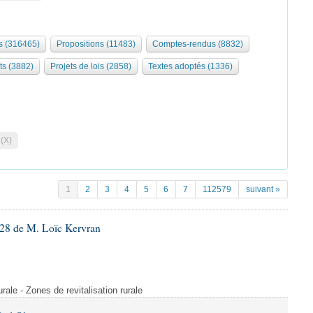
 (316465)
Propositions (11483)
Comptes-rendus (8832)
ts (3882)
Projets de lois (2858)
Textes adoptés (1336)
 (X)
1
2
3
4
5
6
7
112579
suivant »
28 de M. Loïc Kervran
rurale - Zones de revitalisation rurale