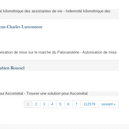
é kilométrique des assistantes de vie - Indemnité kilométrique des
ean-Charles Larsonneur
isation de mise sur le marche du Palovarotène - Autorisation de mise
abien Roussel
pour Ascométal - Trouver une solution pour Ascométal
1
2
3
4
5
6
7
112579
suivant »