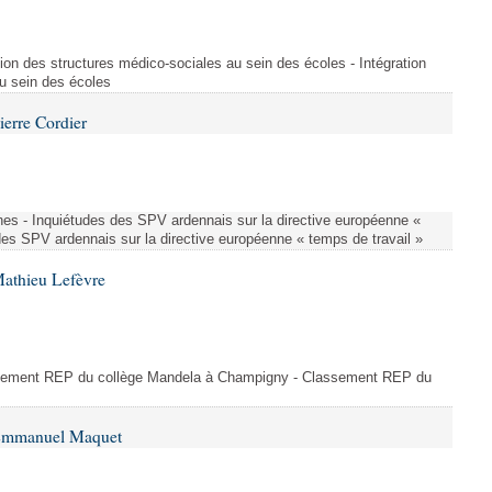
ion des structures médico-sociales au sein des écoles - Intégration
u sein des écoles
ierre Cordier
nes - Inquiétudes des SPV ardennais sur la directive européenne «
des SPV ardennais sur la directive européenne « temps de travail »
Mathieu Lefèvre
ssement REP du collège Mandela à Champigny - Classement REP du
 Emmanuel Maquet