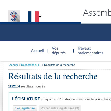
Assemb
Accèder à
la page
Vos
Travaux
Accueil
d'accueil
députés
parlementaires
Vous
Accueil
Recherche sur...
Résultats de la recherche
êtes
Résultats de la recherche
Général
ici
CONNEX
TRAVA
CONNA
DÉC
:
1122104
résultats trouvés
LÉGISLATURE
(Cliquez sur l'un des boutons pour faire un choix
17e législature
Précédentes législatures (X)