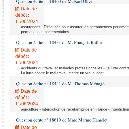
Question écrite n° 18463 de M. Karl Olive
Rapports d'enquête
Rapports législatifs
Date de
dépôt :
Rapports sur l'application des lois
11/06/2024
Baromètre de l’application des lois
assurances - Difficultés pour assurer les permanences parlementa
permanences parlementaires
Dossiers législatifs
Question écrite n° 18431 de M. François Ruffin
Budget et sécurité sociale
Date de
Questions écrites et orales
dépôt :
Comptes rendus des débats
11/06/2024
accidents du travail et maladies professionnelles - La lutte contre
La lutte contre le mal-travail mérite un vrai budget
Question écrite n° 18441 de M. Thomas Ménagé
Date de
dépôt :
11/06/2024
agriculture - Interdiction de l'acétamipride en France - Interdicti
Question écrite n° 18619 de Mme Marine Hamelet
Date de