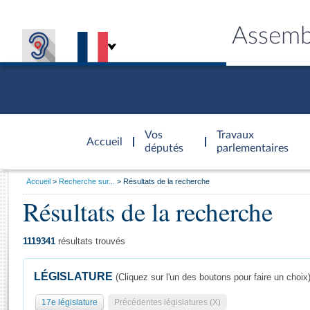
Assemb
Accèder à
la page
Vos
Travaux
Accueil
d'accueil
députés
parlementaires
Vous
Accueil
Recherche sur...
Résultats de la recherche
êtes
Résultats de la recherche
Général
ici
CONNEX
TRAVA
CONNA
DÉC
:
1119341
résultats trouvés
LÉGISLATURE
(Cliquez sur l'un des boutons pour faire un choix
17e législature
Précédentes législatures (X)