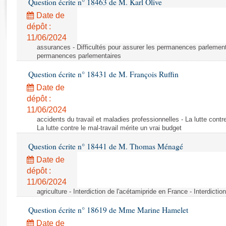
Question écrite n° 18463 de M. Karl Olive
Rapports d'enquête
Rapports législatifs
Date de
dépôt :
Rapports sur l'application des lois
11/06/2024
Baromètre de l’application des lois
assurances - Difficultés pour assurer les permanences parlementa
permanences parlementaires
Dossiers législatifs
Question écrite n° 18431 de M. François Ruffin
Budget et sécurité sociale
Date de
Questions écrites et orales
dépôt :
Comptes rendus des débats
11/06/2024
accidents du travail et maladies professionnelles - La lutte contre
La lutte contre le mal-travail mérite un vrai budget
Question écrite n° 18441 de M. Thomas Ménagé
Date de
dépôt :
11/06/2024
agriculture - Interdiction de l'acétamipride en France - Interdicti
Question écrite n° 18619 de Mme Marine Hamelet
Date de