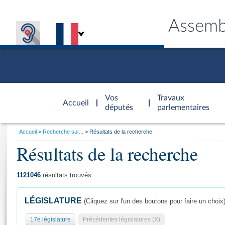
Assemb
Accèder à
la page
Vos
Travaux
Accueil
d'accueil
députés
parlementaires
Vous
Accueil
Recherche sur...
Résultats de la recherche
êtes
Résultats de la recherche
Général
ici
CONNEX
TRAVA
CONNA
DÉC
:
1121046
résultats trouvés
LÉGISLATURE
(Cliquez sur l'un des boutons pour faire un choix
17e législature
Précédentes législatures (X)