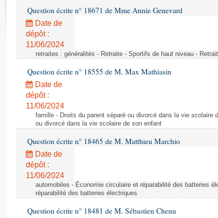
Rapports d'enquête
Question écrite n° 18671 de Mme Annie Genevard
Rapports législatifs
Date de
Rapports sur l'application des lois
dépôt :
Baromètre de l’application des lois
11/06/2024
retraites : généralités - Retraite - Sportifs de haut niveau - Retra
Dossiers législatifs
Question écrite n° 18555 de M. Max Mathiasin
Budget et sécurité sociale
Date de
Questions écrites et orales
dépôt :
Comptes rendus des débats
11/06/2024
famille - Droits du parent séparé ou divorcé dans la vie scolaire 
ou divorcé dans la vie scolaire de son enfant
Question écrite n° 18465 de M. Matthieu Marchio
Date de
dépôt :
11/06/2024
automobiles - Économie circulaire et réparabilité des batteries él
réparabilité des batteries électriques
Question écrite n° 18481 de M. Sébastien Chenu