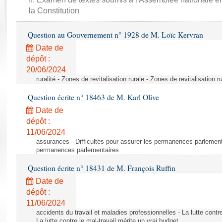
Rapports d'enquête
la Constitution
Rapports législatifs
Rapports sur l'application des lois
Question au Gouvernement n° 1928 de M. Loïc Kervran
Baromètre de l’application des lois
Date de
dépôt :
Dossiers législatifs
20/06/2024
ruralité - Zones de revitalisation rurale - Zones de revitalisation r
Budget et sécurité sociale
Questions écrites et orales
Question écrite n° 18463 de M. Karl Olive
Comptes rendus des débats
Date de
dépôt :
11/06/2024
assurances - Difficultés pour assurer les permanences parlementa
permanences parlementaires
Question écrite n° 18431 de M. François Ruffin
Date de
dépôt :
11/06/2024
accidents du travail et maladies professionnelles - La lutte contre
La lutte contre le mal-travail mérite un vrai budget