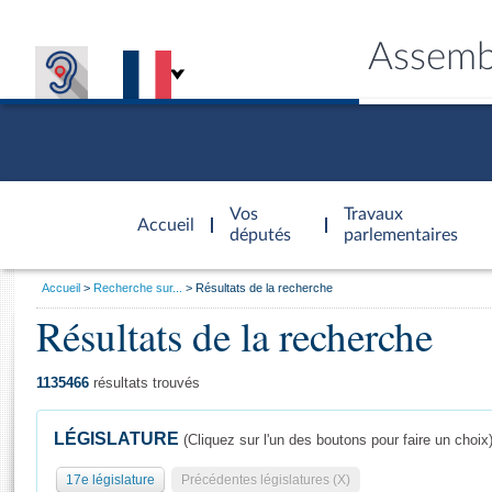
Assemb
Accèder à
la page
Vos
Travaux
Accueil
d'accueil
députés
parlementaires
Vous
Accueil
Recherche sur...
Résultats de la recherche
êtes
Résultats de la recherche
Général
ici
CONNEX
TRAVA
CONNA
DÉC
:
1135466
résultats trouvés
LÉGISLATURE
(Cliquez sur l'un des boutons pour faire un choix
17e législature
Précédentes législatures (X)