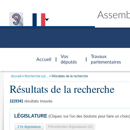
Assemb
Accèder à
la page
Vos
Travaux
Accueil
d'accueil
députés
parlementaires
Vous
Accueil
Recherche sur...
Résultats de la recherche
êtes
Résultats de la recherche
Général
ici
CONNEX
TRAVA
CONNA
DÉC
:
1119341
résultats trouvés
LÉGISLATURE
(Cliquez sur l'un des boutons pour faire un choix
17e législature
Précédentes législatures (X)