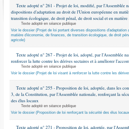
Rapports d'enquête
Texte adopté n° 261 - Projet de loi, modifié, par l'Assemblée na
Rapports législatifs
dispositions d'adaptation au droit de l'Union européenne en matiè
Rapports sur l'application des lois
transition écologique, de droit pénal, de droit social et en matière
Baromètre de l’application des lois
Texte adopté en séance publique
Voir le dossier (Projet de loi portant diverses dispositions d'adaptation
matière d'économie, de finances, de transition écologique, de droit péna
Dossiers législatifs
agricole)
Budget et sécurité sociale
Questions écrites et orales
Texte adopté n° 267 - Projet de loi, adopté, par l'Assemblée nat
renforcer la lutte contre les dérives sectaires et à améliorer l'ac
Comptes rendus des débats
Texte adopté en séance publique
Voir le dossier (Projet de loi visant à renforcer la lutte contre les dériv
Texte adopté n° 255 - Proposition de loi, adoptée, dans les cond
3, de la Constitution, par l'Assemblée nationale, renforçant la sécu
des élus locaux
Texte adopté en séance publique
Voir le dossier (Proposition de loi renforçant la sécurité des élus locau
Texte adopté n° 271 - Proposition de loi, adoptée, par l'Assembl