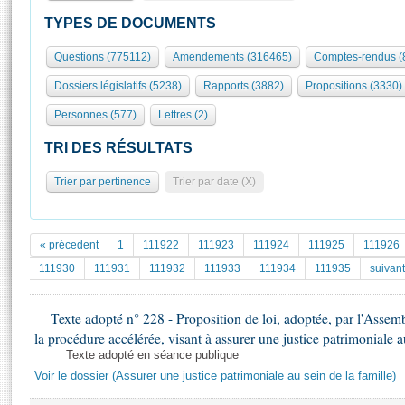
S'id
Présidence
Séance publique
Rôle et pouvoirs de l'Assemblée
Visiter l'Assemblée
TYPES DE DOCUMENTS
Fiches « Connaissance de l’Assemblée »
577 députés
Commissions et autres organes
Visite virtuelle du palais Bourbon
Questions (775112)
Amendements (316465)
Comptes-rendus (
Organisation de l'Assemblée
Groupes politiques
Europe et International
Assister à une séance
Mot
Dossiers législatifs (5238)
Rapports (3882)
Propositions (3330)
Présidence
Conférence des Présidents
Bureau
Collège des Ques
Élections législatives
Contrôle et évaluation
Accès des chercheurs à l’Assemblée
Personnes (577)
Lettres (2)
Congrès
Les évènements
S'inscrire
TRI DES RÉSULTATS
Pétitions
Statistiques et chiffres clés
Trier par pertinence
Trier par date (X)
Transparence et déontologie
Vous n'ave
Patrimoine
E
Documents de référence
La Bibliothèque
( Constitution | Règlement de l'Assemblée ... )
Documents parlementaires
« précedent
1
111922
111923
111924
111925
111926
Les archives
Projets de loi
111930
111931
111932
111933
111934
111935
suivant
Contacts et plan d'accès
Propositions de loi
Histoire
Photos libres de droit
Amendements
Texte adopté n° 228 - Proposition de loi, adoptée, par l'Asse
Juniors
Textes adoptés
la procédure accélérée, visant à assurer une justice patrimoniale a
Anciennes législatures
Texte adopté en séance publique
Voir le dossier (Assurer une justice patrimoniale au sein de la famille)
Liens vers les sites publics
Rapports d'information