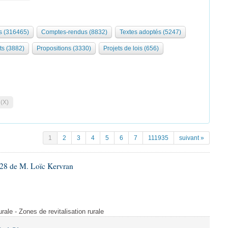
 (316465)
Comptes-rendus (8832)
Textes adoptés (5247)
ts (3882)
Propositions (3330)
Projets de lois (656)
 (X)
1
2
3
4
5
6
7
111935
suivant »
28 de M. Loïc Kervran
rurale - Zones de revitalisation rurale