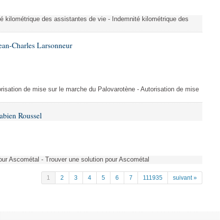
é kilométrique des assistantes de vie - Indemnité kilométrique des
ean-Charles Larsonneur
isation de mise sur le marche du Palovarotène - Autorisation de mise
abien Roussel
pour Ascométal - Trouver une solution pour Ascométal
1
2
3
4
5
6
7
111935
suivant »