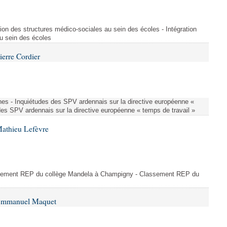
ion des structures médico-sociales au sein des écoles - Intégration
u sein des écoles
ierre Cordier
nes - Inquiétudes des SPV ardennais sur la directive européenne «
des SPV ardennais sur la directive européenne « temps de travail »
Mathieu Lefèvre
ssement REP du collège Mandela à Champigny - Classement REP du
 Emmanuel Maquet