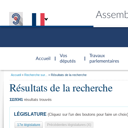
Assemb
Accèder à
la page
Vos
Travaux
Accueil
d'accueil
députés
parlementaires
Vous
Accueil
Recherche sur...
Résultats de la recherche
êtes
Résultats de la recherche
Général
ici
CONNEX
TRAVA
CONNA
DÉC
:
1119341
résultats trouvés
LÉGISLATURE
(Cliquez sur l'un des boutons pour faire un choix
17e législature
Précédentes législatures (X)