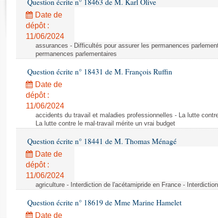
Question écrite n° 18463 de M. Karl Olive
Rapports d'enquête
Rapports législatifs
Date de
dépôt :
Rapports sur l'application des lois
11/06/2024
Baromètre de l’application des lois
assurances - Difficultés pour assurer les permanences parlementa
permanences parlementaires
Dossiers législatifs
Question écrite n° 18431 de M. François Ruffin
Budget et sécurité sociale
Date de
Questions écrites et orales
dépôt :
Comptes rendus des débats
11/06/2024
accidents du travail et maladies professionnelles - La lutte contre
La lutte contre le mal-travail mérite un vrai budget
Question écrite n° 18441 de M. Thomas Ménagé
Date de
dépôt :
11/06/2024
agriculture - Interdiction de l'acétamipride en France - Interdicti
Question écrite n° 18619 de Mme Marine Hamelet
Date de