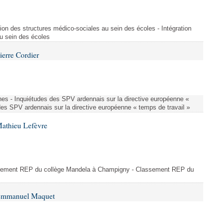
ion des structures médico-sociales au sein des écoles - Intégration
u sein des écoles
ierre Cordier
nes - Inquiétudes des SPV ardennais sur la directive européenne «
des SPV ardennais sur la directive européenne « temps de travail »
Mathieu Lefèvre
ssement REP du collège Mandela à Champigny - Classement REP du
 Emmanuel Maquet