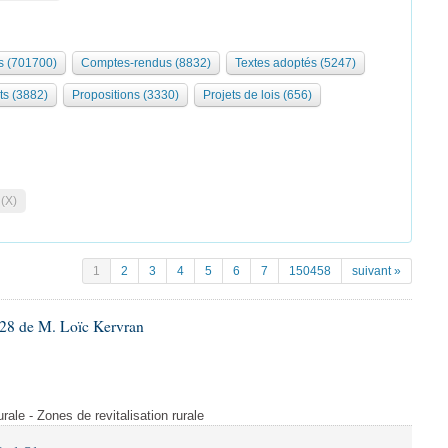
 (701700)
Comptes-rendus (8832)
Textes adoptés (5247)
ts (3882)
Propositions (3330)
Projets de lois (656)
 (X)
1
2
3
4
5
6
7
150458
suivant »
28 de M. Loïc Kervran
rurale - Zones de revitalisation rurale