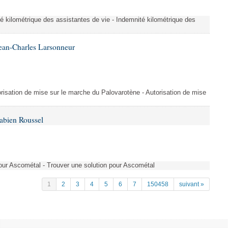
é kilométrique des assistantes de vie - Indemnité kilométrique des
ean-Charles Larsonneur
isation de mise sur le marche du Palovarotène - Autorisation de mise
abien Roussel
pour Ascométal - Trouver une solution pour Ascométal
1
2
3
4
5
6
7
150458
suivant »