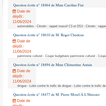
Rapports d'enquête
Question écrite n° 18464 de Mme Caroline Fiat
Rapports législatifs
Date de
Rapports sur l'application des lois
dépôt :
Baromètre de l’application des lois
11/06/2024
automobiles - Citroën : rappel massif C3 et DS3 - Citroën : rapp
Dossiers législatifs
Question écrite n° 18610 de M. Roger Chudeau
Budget et sécurité sociale
Date de
Questions écrites et orales
dépôt :
Comptes rendus des débats
11/06/2024
patrimoine culturel - Coupe budgétaire patrimoine culturel - Coup
Question écrite n° 18494 de Mme Clémentine Autain
Date de
dépôt :
11/06/2024
drogue - Lutte contre le trafic de drogue - Lutte contre le trafic d
Question écrite n° 18477 de M. Pierre Morel-À-L'Huissier
Date de
dépôt :