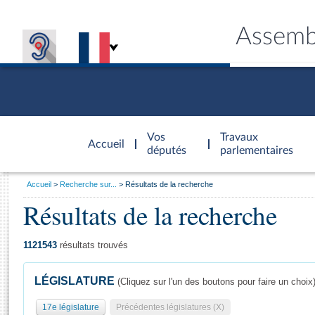
Assemb
Accèder à
la page
Vos
Travaux
Accueil
d'accueil
députés
parlementaires
Vous
Accueil
Recherche sur...
Résultats de la recherche
êtes
Résultats de la recherche
Général
ici
CONNEX
TRAVA
CONNA
DÉC
:
1121543
résultats trouvés
LÉGISLATURE
(Cliquez sur l'un des boutons pour faire un choix
17e législature
Précédentes législatures (X)