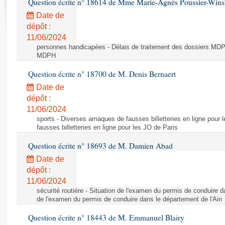
Question écrite n° 18614 de Mme Marie-Agnès Poussier-Win
Rapports d'enquête
Rapports législatifs
Date de
dépôt :
Rapports sur l'application des lois
11/06/2024
Baromètre de l’application des lois
personnes handicapées - Délais de traitement des dossiers MDPH
MDPH
Dossiers législatifs
Question écrite n° 18700 de M. Denis Bernaert
Budget et sécurité sociale
Date de
Questions écrites et orales
dépôt :
Comptes rendus des débats
11/06/2024
sports - Diverses arnaques de fausses billetteries en ligne pour
fausses billetteries en ligne pour les JO de Paris
Question écrite n° 18693 de M. Damien Abad
Date de
dépôt :
11/06/2024
sécurité routière - Situation de l'examen du permis de conduire d
de l'examen du permis de conduire dans le département de l'Ain
Question écrite n° 18443 de M. Emmanuel Blairy