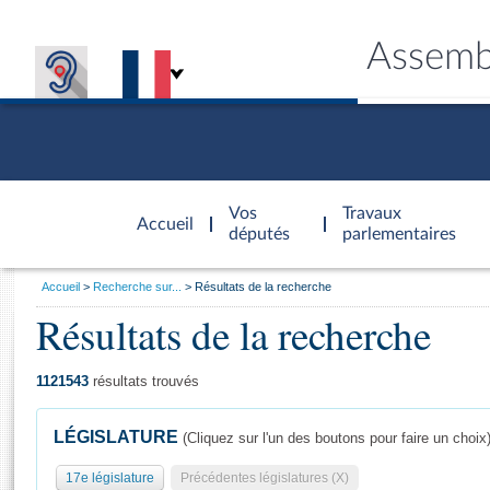
Assemb
Accèder à
la page
Vos
Travaux
Accueil
d'accueil
députés
parlementaires
Vous
Accueil
Recherche sur...
Résultats de la recherche
êtes
Résultats de la recherche
Général
ici
CONNEX
TRAVA
CONNA
DÉC
:
1121543
résultats trouvés
LÉGISLATURE
(Cliquez sur l'un des boutons pour faire un choix
17e législature
Précédentes législatures (X)