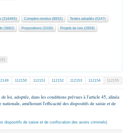
 (316465)
Comptes-rendus (8832)
Textes adoptés (5247)
ts (3882)
Propositions (3330)
Projets de lois (2858)
 (X)
12149
112150
112151
112152
112153
112154
112155
e loi, adoptée, dans les conditions prévues à l'article 45, alinéa
 nationale, améliorant l'efficacité des dispositifs de saisie et de
des dispositifs de saisie et de confiscation des avoirs criminels)