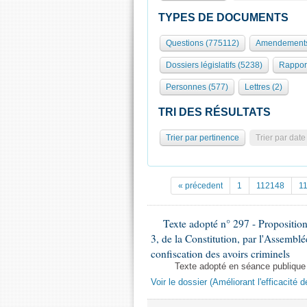
TYPES DE DOCUMENTS
Questions (775112)
Amendements
Dossiers législatifs (5238)
Rappor
Personnes (577)
Lettres (2)
TRI DES RÉSULTATS
Trier par pertinence
Trier par date
« précedent
1
112148
1
Texte adopté n° 297 - Proposition d
3, de la Constitution, par l'Assemblée
confiscation des avoirs criminels
Texte adopté en séance publique
Voir le dossier (Améliorant l'efficacité 