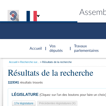
Assemb
Accèder à
la page
Vos
Travaux
Accueil
d'accueil
députés
parlementaires
Vous
Accueil
Recherche sur...
Résultats de la recherche
êtes
Résultats de la recherche
Général
ici
CONNEX
TRAVA
CONNA
DÉC
:
1119341
résultats trouvés
LÉGISLATURE
(Cliquez sur l'un des boutons pour faire un choix
17e législature
Précédentes législatures (X)