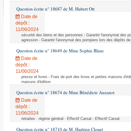
Rapports d'enquête
Question écrite n° 18687 de M. Hubert Ott
Rapports législatifs
Rapports sur l'application des lois
Date de
dépôt :
Baromètre de l’application des lois
11/06/2024
sécurité des biens et des personnes - Garantir l'anonymat des p
Dossiers législatifs
agression - Garantir l'anonymat des pompiers lors des dépôts de
Budget et sécurité sociale
Question écrite n° 18649 de Mme Sophie Blanc
Questions écrites et orales
Date de
Comptes rendus des débats
dépôt :
11/06/2024
presse et livres - Frais de port des livres et petites maisons d'édi
maisons d'édition
Question écrite n° 18674 de Mme Bénédicte Auzanot
Date de
dépôt :
11/06/2024
retraites : régime général - Effectif Carsat - Effectif Carsat
Question écrite n° 18710 de M. Hadrien Clouet