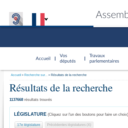
Assemb
Accèder à
la page
Vos
Travaux
Accueil
d'accueil
députés
parlementaires
Vous
Accueil
Recherche sur...
Résultats de la recherche
êtes
Résultats de la recherche
Général
ici
CONNEX
TRAVA
CONNA
DÉC
:
1137668
résultats trouvés
LÉGISLATURE
(Cliquez sur l'un des boutons pour faire un choix
17e législature
Précédentes législatures (X)