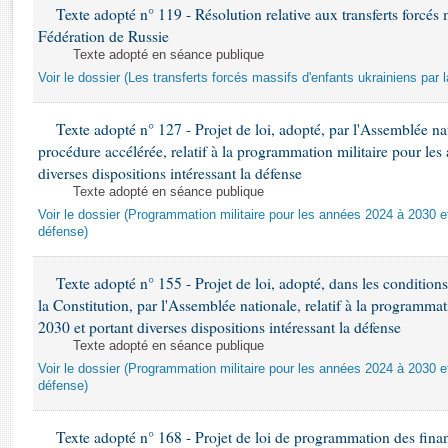
Rapports d'enquête
Texte adopté n° 119 - Résolution relative aux transferts forcés 
Rapports législatifs
Fédération de Russie
Rapports sur l'application des lois
Texte adopté en séance publique
Voir le dossier (Les transferts forcés massifs d'enfants ukrainiens par 
Baromètre de l’application des lois
Texte adopté n° 127 - Projet de loi, adopté, par l'Assemblée n
Dossiers législatifs
procédure accélérée, relatif à la programmation militaire pour le
Budget et sécurité sociale
diverses dispositions intéressant la défense
Questions écrites et orales
Texte adopté en séance publique
Comptes rendus des débats
Voir le dossier (Programmation militaire pour les années 2024 à 2030 et
défense)
Texte adopté n° 155 - Projet de loi, adopté, dans les conditions 
la Constitution, par l'Assemblée nationale, relatif à la programma
2030 et portant diverses dispositions intéressant la défense
Texte adopté en séance publique
Voir le dossier (Programmation militaire pour les années 2024 à 2030 et
défense)
Texte adopté n° 168 - Projet de loi de programmation des fina