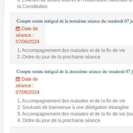
Rapports d'enquête
la Constitution
Rapports législatifs
Rapports sur l'application des lois
Compte rendu intégral de la troisième séance du vendredi 07 j
Baromètre de l’application des lois
Date de
séance :
Dossiers législatifs
07/06/2024
Budget et sécurité sociale
1. Accompagnement des malades et de la fin de vie
Questions écrites et orales
2. Ordre du jour de la prochaine séance
Comptes rendus des débats
Compte rendu intégral de la deuxième séance du vendredi 07 
Date de
séance :
07/06/2024
1. Accompagnement des malades et de la fin de vie
2. Souhaits de bienvenue à une délégation étrangère
3. Accompagnement des malades et de la fin de vie (su
4. Ordre du jour de la prochaine séance