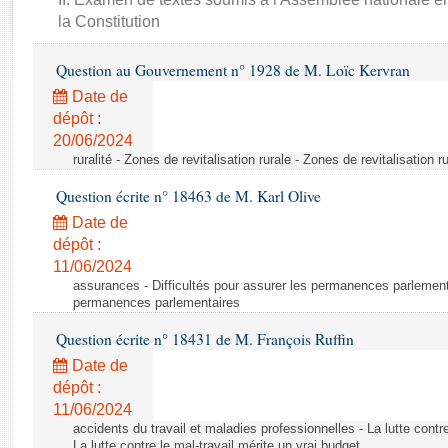
Rapports d'enquête
la Constitution
Rapports législatifs
Rapports sur l'application des lois
Question au Gouvernement n° 1928 de M. Loïc Kervran
Baromètre de l’application des lois
Date de
dépôt :
Dossiers législatifs
20/06/2024
ruralité - Zones de revitalisation rurale - Zones de revitalisation r
Budget et sécurité sociale
Questions écrites et orales
Question écrite n° 18463 de M. Karl Olive
Comptes rendus des débats
Date de
dépôt :
11/06/2024
assurances - Difficultés pour assurer les permanences parlementa
permanences parlementaires
Question écrite n° 18431 de M. François Ruffin
Date de
dépôt :
11/06/2024
accidents du travail et maladies professionnelles - La lutte contre
La lutte contre le mal-travail mérite un vrai budget