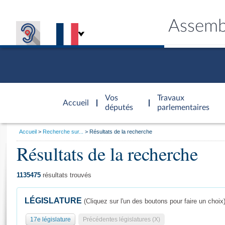
Assemb
Accèder à
la page
Vos
Travaux
Accueil
d'accueil
députés
parlementaires
Vous
Accueil
Recherche sur...
Résultats de la recherche
êtes
Résultats de la recherche
Général
ici
CONNEX
TRAVA
CONNA
DÉC
:
1135475
résultats trouvés
LÉGISLATURE
(Cliquez sur l'un des boutons pour faire un choix
17e législature
Précédentes législatures (X)